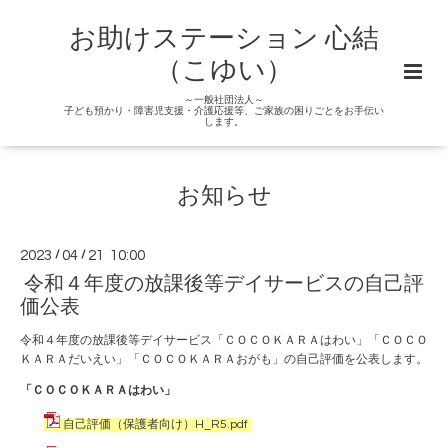
お助けステーション 心結
（こゆい）
～一般社団法人～
子ども預かり・障害児支援・介護応援等、ご家族の困りごとをお手伝い
します。
お知らせ
2023
/
04
/
21 10:00
令和４年度の放課後等デイサービスの自己評
価公表
令和４年度の放課後等デイサービス「ＣＯＣＯＫＡＲＡはわい」「ＣＯＣＯ
ＫＡＲＡだいえい」「ＣＯＣＯＫＡＲＡおがも」の自己評価を公表します。
「ＣＯＣＯＫＡＲＡはわい」
自己評価（保護者向け）H_R5.pdf