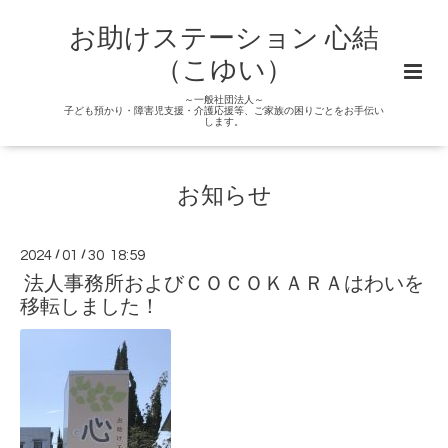
お助けステーション 心結
（こゆい）
～一般社団法人～
子ども預かり・障害児支援・介護応援等、ご家族の困りごとをお手伝い
します。
お知らせ
2024
/
01
/
30 18:59
法人事務所およびＣＯＣＯＫＡＲＡはわいを
移転しました！