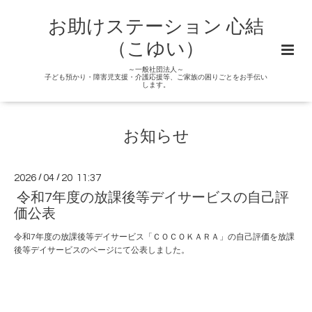
お助けステーション 心結
（こゆい）
～一般社団法人～
子ども預かり・障害児支援・介護応援等、ご家族の困りごとをお手伝い
します。
お知らせ
2026
/
04
/
20 11:37
令和7年度の放課後等デイサービスの自己評
価公表
令和7年度の放課後等デイサービス「ＣＯＣＯＫＡＲＡ」の自己評価を放課
後等デイサービスのページにて公表しました。